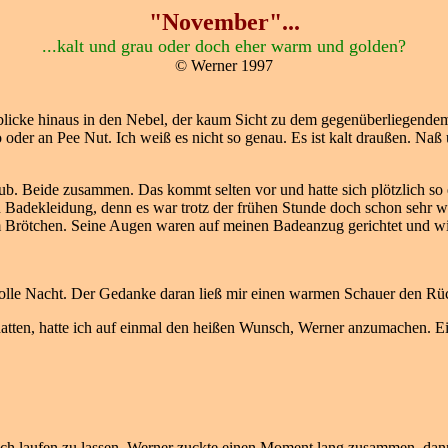
"November"...
...kalt und grau oder doch eher warm und golden?
© Werner 1997
nd blicke hinaus in den Nebel, der kaum Sicht zu dem gegenüberliegend
o oder an Pee Nut. Ich weiß es nicht so genau. Es ist kalt draußen. 
b. Beide zusammen. Das kommt selten vor und hatte sich plötzlich so 
in Badekleidung, denn es war trotz der frühen Stunde doch schon sehr 
m Brötchen. Seine Augen waren auf meinen Badeanzug gerichtet und wie 
e tolle Nacht. Der Gedanke daran ließ mir einen warmen Schauer den Rü
 hatten, hatte ich auf einmal den heißen Wunsch, Werner anzumachen. 
ach laufen zu lassen. Werner zuckte einen Moment lang zusammen, dann 