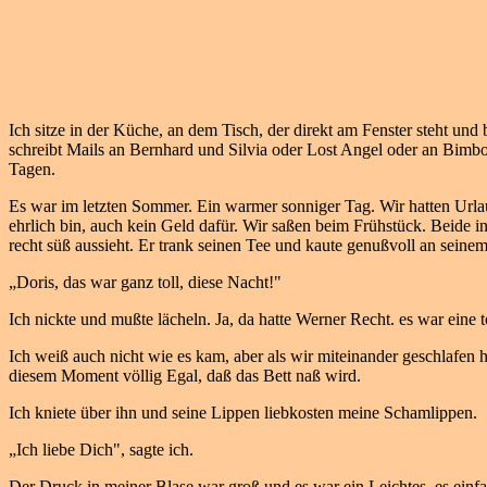
Ich sitze in der Küche, an dem Tisch, der direkt am Fenster steht u
schreibt Mails an Bernhard und Silvia oder Lost Angel oder an Bimb
Tagen.
Es war im letzten Sommer. Ein warmer sonniger Tag. Wir hatten Urlau
ehrlich bin, auch kein Geld dafür. Wir saßen beim Frühstück. Beide 
recht süß aussieht. Er trank seinen Tee und kaute genußvoll an seine
„Doris, das war ganz toll, diese Nacht!"
Ich nickte und mußte lächeln. Ja, da hatte Werner Recht. es war ein
Ich weiß auch nicht wie es kam, aber als wir miteinander geschlafen
diesem Moment völlig Egal, daß das Bett naß wird.
Ich kniete über ihn und seine Lippen liebkosten meine Schamlippen.
„Ich liebe Dich", sagte ich.
Der Druck in meiner Blase war groß und es war ein Leichtes, es einf