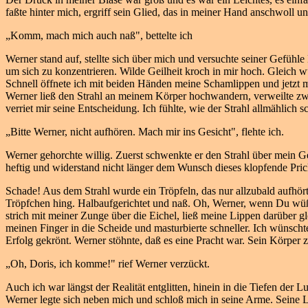
faßte hinter mich, ergriff sein Glied, das in meiner Hand anschwoll und
„Komm, mach mich auch naß", bettelte ich
Werner stand auf, stellte sich über mich und versuchte seiner Gefühl
um sich zu konzentrieren. Wilde Geilheit kroch in mir hoch. Gleich w
Schnell öffnete ich mit beiden Händen meine Schamlippen und jetzt m
Werner ließ den Strahl an meinem Körper hochwandern, verweilte zwi
verriet mir seine Entscheidung. Ich fühlte, wie der Strahl allmählich
„Bitte Werner, nicht aufhören. Mach mir ins Gesicht", flehte ich.
Werner gehorchte willig. Zuerst schwenkte er den Strahl über mein G
heftig und widerstand nicht länger dem Wunsch dieses klopfende Pri
Schade! Aus dem Strahl wurde ein Tröpfeln, das nur allzubald aufhör
Tröpfchen hing. Halbaufgerichtet und naß. Oh, Werner, wenn Du wüßt
strich mit meiner Zunge über die Eichel, ließ meine Lippen darüber gl
meinen Finger in die Scheide und masturbierte schneller. Ich wünscht
Erfolg gekrönt. Werner stöhnte, daß es eine Pracht war. Sein Körper 
„Oh, Doris, ich komme!" rief Werner verzückt.
Auch ich war längst der Realität entglitten, hinein in die Tiefen der 
Werner legte sich neben mich und schloß mich in seine Arme. Seine 