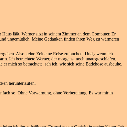
em Haus läßt. Werner sitzt in seinem Zimmer an dem Computer. Er
Naß und ungemütlich. Meine Gedanken finden ihren Weg zu wärmeren
ergeben. Also keine Zeit eine Reise zu buchen. Und,- wenn ich
warm. Ich betrachtete Werner, der morgens, noch unausgeschlafen,
er mich so betrachtete, sah ich, wie sich seine Badehose ausbeulte.
cken herunterlaufen.
Einfach so. Ohne Vorwarnung, ohne Vorbereitung. Es war mir in
hörte ich ihn aufstöhnen. Er preßte sein Gesicht in meine Nässe. Ich