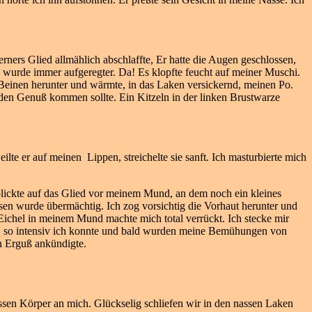
rners Glied allmählich abschlaffte, Er hatte die Augen geschlossen,
d wurde immer aufgeregter. Da! Es klopfte feucht auf meiner Muschi.
 Beinen herunter und wärmte, in das Laken versickernd, meinen Po.
den Genuß kommen sollte. Ein Kitzeln in der linken Brustwarze
e er auf meinen Lippen, streichelte sie sanft. Ich masturbierte mich
blickte auf das Glied vor meinem Mund, an dem noch ein kleines
en wurde übermächtig. Ich zog vorsichtig die Vorhaut herunter und
r Eichel in meinem Mund machte mich total verrückt. Ich stecke mir
gte, so intensiv ich konnte und bald wurden meine Bemühungen von
en Erguß ankündigte.
ssen Körper an mich. Glückselig schliefen wir in den nassen Laken