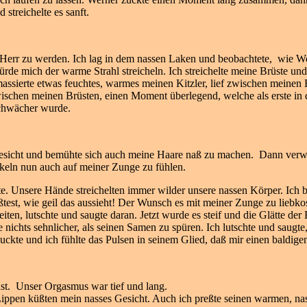
 streichelte es sanft.
e Herr zu werden. Ich lag in dem nassen Laken und beobachtete, wie We
ürde mich der warme Strahl streicheln. Ich streichelte meine Brüste un
assierte etwas feuchtes, warmes meinen Kitzler, lief zwischen meinen
schen meinen Brüsten, einen Moment überlegend, welche als erste in 
 schwächer wurde.
esicht und bemühte sich auch meine Haare naß zu machen. Dann verweilt
ckeln nun auch auf meiner Zunge zu fühlen.
te. Unsere Hände streichelten immer wilder unsere nassen Körper. Ich 
est, wie geil das aussieht! Der Wunsch es mit meiner Zunge zu liebkos
eiten, lutschte und saugte daran. Jetzt wurde es steif und die Glätte de
e nichts sehnlicher, als seinen Samen zu spüren. Ich lutschte und sau
zuckte und ich fühlte das Pulsen in seinem Glied, daß mir einen baldig
Lust. Unser Orgasmus war tief und lang.
Lippen küßten mein nasses Gesicht. Auch ich preßte seinen warmen, na