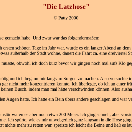
"Die Latzhose"
© Patty 2000
ie Hose gemacht habe. Und zwar war das folgendermaßen:
ich ersten schönen Tage im Jahr war, wurde es ein langer Abend an dem
was außerhalb der Stadt wohne, dauert die Fahrt ca. eine dreiviertel S
ln musste, obwohl ich doch kurz bevor wir gingen noch mal aufs Klo ge
v nötig und ich begann mir langsam Sorgen zu machen. Also versuchte ic
 gar nicht mehr konzentrieren konnte. Ich überlegte, ob ich an einer fr
t keinen Busch, indem man mal hätte verschwinden können. Also aushal
 den Augen hatte. Ich hatte ein Bein übers andere geschlagen und war v
tür waren es aber noch etwa 200 Meter. Ich ging schnell, aber vorsichtig
ch inne. Ich spürte, wie es mir unweigerlich ganz langsam in die Hose gin
nichts mehr zu retten war, spreizte ich leicht die Beine und ließ es la