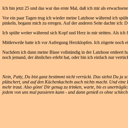
Ich bin jetzt 25 und das war das erste Mal, daß ich mir als erwachsen
Vor ein paar Tagen trug ich wieder meine Latzhose während ich spülte
pinkeln, begann mich zu erregen. Auf der anderen Seite dachte ich: Du 
Ich spülte weiter während sich Kopf und Herz in mir stritten. Als i
Mittlerweile hatte ich vor Aufregung Herzklopfen. Ich zögerte noch ei
Nachdem ich dann meine Blase vollständig in der Latzhose entleert hat
noch jemand, der ähnliches erlebt hat, oder bin ich einfach nur verrüc
Nein, Patty, Du bist ganz bestimmt nicht verrückt. Das siehst Du ja
plätschert, und auf den Küchenkacheln auch nichts macht. Und eine L
mehr traut. Also gönn' Dir genug zu trinken, warte, bis es unerträgl
jedem von uns mal passieren kann - und dann genieß es ohne schlecht