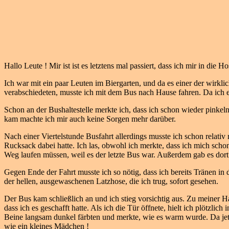
Hallo Leute ! Mir ist ist es letztens mal passiert, dass ich mir in d
Ich war mit ein paar Leuten im Biergarten, und da es einer der wirkl
verabschiedeten, musste ich mit dem Bus nach Hause fahren. Da ich et
Schon an der Bushaltestelle merkte ich, dass ich schon wieder pinke
kam machte ich mir auch keine Sorgen mehr darüber.
Nach einer Viertelstunde Busfahrt allerdings musste ich schon relati
Rucksack dabei hatte. Ich las, obwohl ich merkte, dass ich mich schon
Weg laufen müssen, weil es der letzte Bus war. Außerdem gab es dor
Gegen Ende der Fahrt musste ich so nötig, dass ich bereits Tränen in
der hellen, ausgewaschenen Latzhose, die ich trug, sofort gesehen.
Der Bus kam schließlich an und ich stieg vorsichtig aus. Zu meiner Haus
dass ich es geschafft hatte. Als ich die Tür öffnete, hielt ich plötzli
Beine langsam dunkel färbten und merkte, wie es warm wurde. Da jetzt 
wie ein kleines Mädchen !