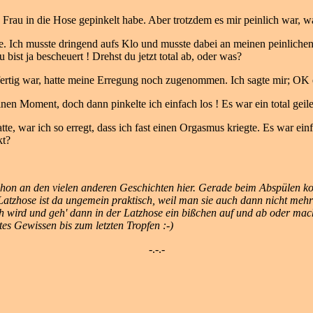
e Frau in die Hose gepinkelt habe. Aber trotzdem es mir peinlich war, 
. Ich musste dringend aufs Klo und musste dabei an meinen peinlichen 
bist ja bescheuert ! Drehst du jetzt total ab, oder was?
ch fertig war, hatte meine Erregung noch zugenommen. Ich sagte mir; O
nen Moment, doch dann pinkelte ich einfach los ! Es war ein total geile
te, war ich so erregt, dass ich fast einen Orgasmus kriegte. Es war ein
kt?
 schon an den vielen anderen Geschichten hier. Gerade beim Abspülen k
atzhose ist da ungemein praktisch, weil man sie auch dann nicht mehr 
ich wird und geh' dann in der Latzhose ein bißchen auf und ab oder ma
es Gewissen bis zum letzten Tropfen :-)
-.-.-