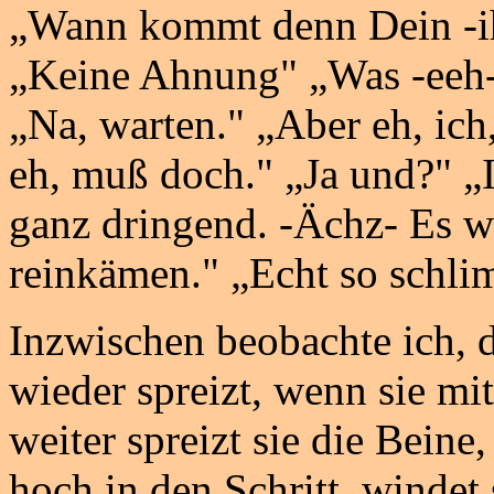
„Wann kommt denn Dein -ih
„Keine Ahnung" „Was -eeh-
„Na, warten." „Aber eh, ich,
eh, muß doch." „Ja und?" „I
ganz dringend. -Ächz- Es w
reinkämen." „Echt so schli
Inzwischen beobachte ich, 
wieder spreizt, wenn sie mi
weiter spreizt sie die Beine
hoch in den Schritt, winde