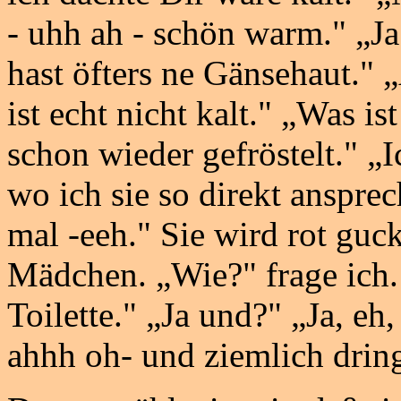
- uhh ah - schön warm." „Ja
hast öfters ne Gänsehaut." „
ist echt nicht kalt." „Was i
schon wieder gefröstelt." „Ic
wo ich sie so direkt anspre
mal -eeh." Sie wird rot guc
Mädchen. „Wie?" frage ich. 
Toilette." „Ja und?" „Ja, eh
ahhh oh- und ziemlich drin